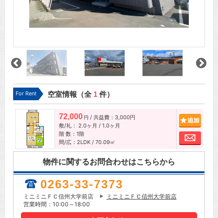
For Rent
空室情報（全
1
件）
72,000
/ 共益費：3,000円
追加
円
敷/礼：
2.0ヶ月
/
1.0ヶ月
階 数：1階
お問
間/広：2LDK / 70.09㎡
物件に関するお問合わせはこちらから
0263-33-7373
ミニミニＦＣ信州大学前店
ミニミニＦＣ信州大学前店
営業時間：10:00～18:00