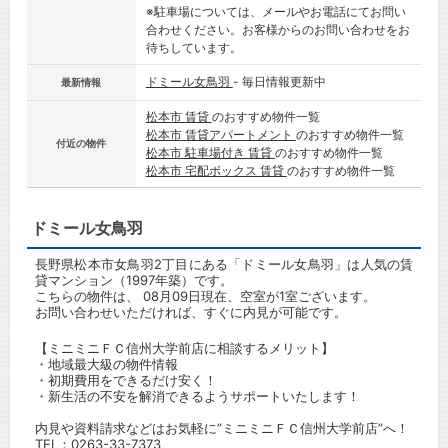
※駐車場については、メールやお電話にてお問い
合わせください。お客様からのお問い合わせをお
待ちしています。
ドミール女鳥羽
- 毎日情報更新中
最新情報
松本市 賃貸
のおすすめ物件一覧
松本市 賃貸アパートメント
のおすすめ物件一覧
付近の物件
松本市 駐車場付き 賃貸
のおすすめ物件一覧
松本市 宅配ボックス 賃貸
のおすすめ物件一覧
ドミール女鳥羽
長野県松本市女鳥羽2丁目にある「ドミール女鳥羽」は人気の賃
貸マンション（1997年築）です。
こちらの物件は、 08月09日現在、空室が1室ございます。
お問い合わせいただければ、すぐに内見が可能です。
【ミニミニＦＣ信州大学前店に相談するメリット】
・地域最大級の物件情報
・初期費用をできるだけ安く！
・新生活の不安を解消できるようサポートいたします！
内見や資料請求などはお気軽に”ミニミニＦＣ信州大学前店”へ！
TEL：
0263-33-7373