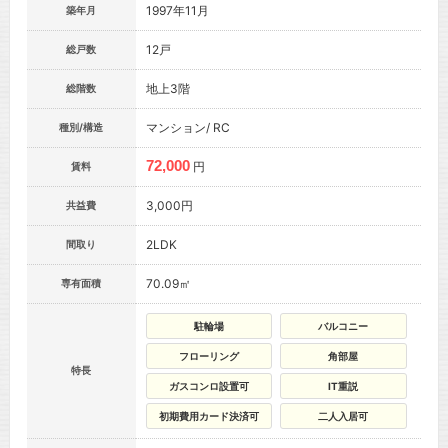
1997年11月
築年月
12戸
総戸数
地上3階
総階数
マンション/ RC
種別/構造
72,000
円
賃料
3,000円
共益費
2LDK
間取り
70.09㎡
専有面積
駐輪場
バルコニー
フローリング
角部屋
特長
ガスコンロ設置可
IT重説
初期費用カード決済可
二人入居可