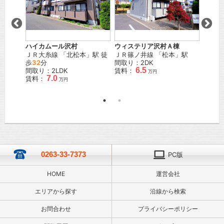
ハイカムール沢村
ウィステリア沢村Ａ棟
Surp
」駅 徒
ＪＲ大糸線
「
北松本
」駅 徒
ＪＲ篠ノ井線
「
松本
」駅
トＢ
歩
32
分
間取り：2DK
ＪＲ篠
6.5
間取り：2LDK
賃料：
歩
41
万円
7.0
賃料：
間取り
万円
賃料：
0263-33-7373
PC版
HOME
運営会社
エリアから探す
沿線から検索
お問合わせ
プライバシーポリシー