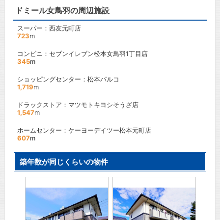
ドミール女鳥羽の周辺施設
スーパー：西友元町店
723
m
コンビニ：セブンイレブン松本女鳥羽1丁目店
345
m
ショッピングセンター：松本パルコ
1,719
m
ドラックストア：マツモトキヨシそうざ店
1,547
m
ホームセンター：ケーヨーデイツー松本元町店
607
m
築年数が同じくらいの物件