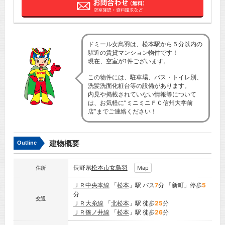
ドミール女鳥羽は、松本駅から５分以内の
駅近の賃貸マンション物件です！
現在、空室が1件ございます。
この物件には、駐車場、バス・トイレ別、
洗髪洗面化粧台等の設備があります。
内見や掲載されていない情報等について
は、お気軽に”ミニミニＦＣ信州大学前
店”までご連絡ください！
建物概要
Outline
長野県
松本市
女鳥羽
Map
住所
ＪＲ中央本線
「
松本
」駅 バス
7
分 「新町」停歩
5
分
交通
ＪＲ大糸線
「
北松本
」駅 徒歩
25
分
ＪＲ篠ノ井線
「
松本
」駅 徒歩
26
分