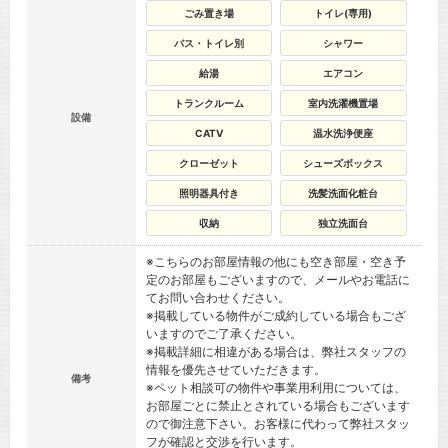
ごみ置き場
トイレ(専用)
バス・トイレ別
シャワー
給湯
エアコン
トランクルーム
室内洗濯機置場
設備
CATV
温水洗浄便座
クローゼット
シューズボックス
照明器具付き
洗髪洗面化粧台
収納
独立洗面台
※こちらのお部屋情報の他にも空き部屋・空き予
定のお部屋もございますので、メールやお電話に
てお問い合わせください。
※掲載している物件がご成約している場合もござ
いますのでご了承ください。
※掲載詳細に相違がある場合は、弊社スタッフの
情報を優先させていただきます。
備考
※ペット相談可の物件や事業用利用については、
お部屋ごとに禁止とされている場合もございます
ので御注意下さい。お客様に代わって弊社スタッ
フが確認と交渉を行います。