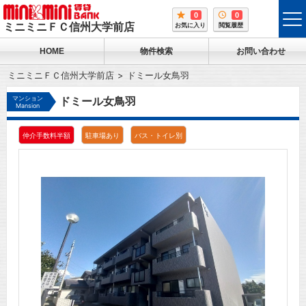
0
0
tog
ミニミニＦＣ信州大学前店
お気に入り
閲覧履歴
me
HOME
物件検索
お問い合わせ
ミニミニＦＣ信州大学前店
ドミール女鳥羽
マンション
ドミール女鳥羽
Mansion
仲介手数料半額
駐車場あり
バス・トイレ別