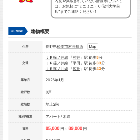
内見や掲載されていない情報等について
は、お気軽に”ミニミニＦＣ信州大学前
店”までご連絡ください！
建物概要
Outline
長野県
松本市
村井町西
Map
住所
ＪＲ篠ノ井線
「
村井
」駅 徒歩
5
分
ＪＲ篠ノ井線
「
平田
」駅 徒歩
33
分
交通
ＪＲ篠ノ井線
「
広丘
」駅 徒歩
43
分
2026年1月
築年月
8戸
総戸数
地上2階
総階数
アパート/ 木造
種別/構造
85,000
89,000
円 ~
円
賃料