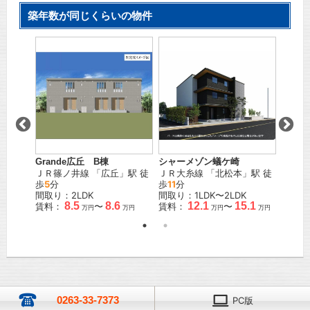
築年数が同じくらいの物件
手
Grande広丘 B棟
シャーメゾン蟻ケ崎
松本市
」駅 徒
ＪＲ篠ノ井線
「
広丘
」駅 徒
ＪＲ大糸線
「
北松本
」駅 徒
ＪＲ篠
歩
5
分
歩
11
分
徒歩
1
間取り：2LDK
間取り：1LDK〜2LDK
間取り
.3
8.5
8.6
12.1
15.1
賃料：
〜
賃料：
〜
賃料：
万円
万円
万円
万円
万円
0263-33-7373
PC版