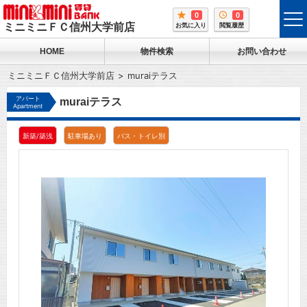
0
0
tog
ミニミニＦＣ信州大学前店
お気に入り
閲覧履歴
me
HOME
物件検索
お問い合わせ
ミニミニＦＣ信州大学前店
muraiテラス
アパート
muraiテラス
Apartment
新築/築浅
駐車場あり
バス・トイレ別