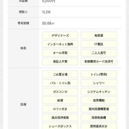
5,000円
共益費
1LDK
間取り
50.68㎡
専有面積
デザイナーズ
角部屋
インターネット無料
IT重説
特長
オール洋室
二人入居可
保証人不要
初期費用カード決済可
ごみ置き場
トイレ(専用)
バス・トイレ別
シャワー
ガスコンロ
システムキッチン
給湯
追焚機能
設備
ロフト付き
室内洗濯機置場
温水洗浄便座
浴室乾燥機
シューズボックス
照明器具付き