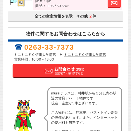
階 数：1階
お問
間/広：1LDK / 50.68㎡
全ての空室情報を表示 その他
件
2
物件に関するお問合わせはこちらから
0263-33-7373
ミニミニＦＣ信州大学前店
ミニミニＦＣ信州大学前店
営業時間：10:00～18:00
muraiテラスは、村井駅から５分以内の駅
近の賃貸アパート物件です！
現在、空室が5件ございます。
この物件には、駐車場、バス・トイレ別等
の設備があります。また、インターネット
の使用料も無料です。