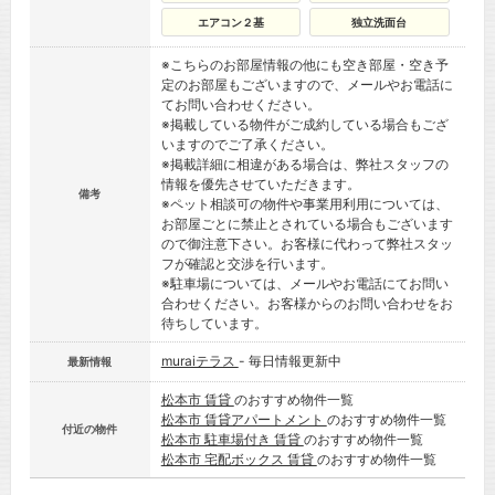
エアコン２基
独立洗面台
※こちらのお部屋情報の他にも空き部屋・空き予
定のお部屋もございますので、メールやお電話に
てお問い合わせください。
※掲載している物件がご成約している場合もござ
いますのでご了承ください。
※掲載詳細に相違がある場合は、弊社スタッフの
情報を優先させていただきます。
備考
※ペット相談可の物件や事業用利用については、
お部屋ごとに禁止とされている場合もございます
ので御注意下さい。お客様に代わって弊社スタッ
フが確認と交渉を行います。
※駐車場については、メールやお電話にてお問い
合わせください。お客様からのお問い合わせをお
待ちしています。
muraiテラス
- 毎日情報更新中
最新情報
松本市 賃貸
のおすすめ物件一覧
松本市 賃貸アパートメント
のおすすめ物件一覧
付近の物件
松本市 駐車場付き 賃貸
のおすすめ物件一覧
松本市 宅配ボックス 賃貸
のおすすめ物件一覧