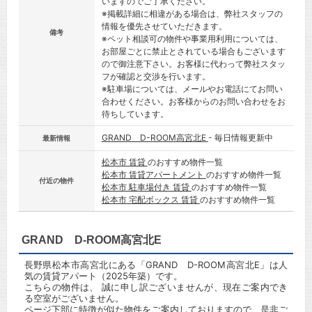
いますのでご了承ください。
※掲載詳細に相違がある場合は、弊社スタッフの
情報を優先させていただきます。
備考
※ペット相談可の物件や事業用利用については、
お部屋ごとに禁止とされている場合もございます
ので御注意下さい。お客様に代わって弊社スタッ
フが確認と交渉を行います。
※駐車場については、メールやお電話にてお問い
合わせください。お客様からのお問い合わせをお
待ちしています。
GRAND D-ROOM高宮北E
- 毎日情報更新中
最新情報
松本市 賃貸
のおすすめ物件一覧
松本市 賃貸アパートメント
のおすすめ物件一覧
付近の物件
松本市 駐車場付き 賃貸
のおすすめ物件一覧
松本市 宅配ボックス 賃貸
のおすすめ物件一覧
GRAND D-ROOM高宮北E
長野県松本市高宮北にある「GRAND D-ROOM高宮北E」は人
気の賃貸アパート（2025年築）です。
こちらの物件は、 誠に申し訳ございませんが、現在ご案内でき
る空室がございません。
ページ下部に特徴が似た物件をご案内しておりますので、是非ご