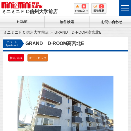
0
0
tog
ミニミニＦＣ信州大学前店
お気に入り
閲覧履歴
me
HOME
物件検索
お問い合わせ
ミニミニＦＣ信州大学前店
GRAND D-ROOM高宮北E
アパート
GRAND D-ROOM高宮北E
Apartment
新築/築浅
オートロック