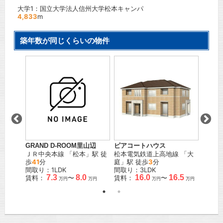
大学1：国立大学法人信州大学松本キャンパ
4,833
m
築年数が同じくらいの物件
ピアコートハウス
Gran
GRAND D-ROOM里山辺
」駅 徒
松本電気鉄道上高地線
「
大
ＪＲ篠
ＪＲ中央本線
「
松本
」駅 徒
庭
」駅 徒歩
3
分
歩
5
分
歩
41
分
K
間取り：3LDK
間取り
間取り：1LDK
.1
16.0
16.5
7.3
8.0
賃料：
〜
賃料：
賃料：
〜
万円
万円
万円
万円
万円