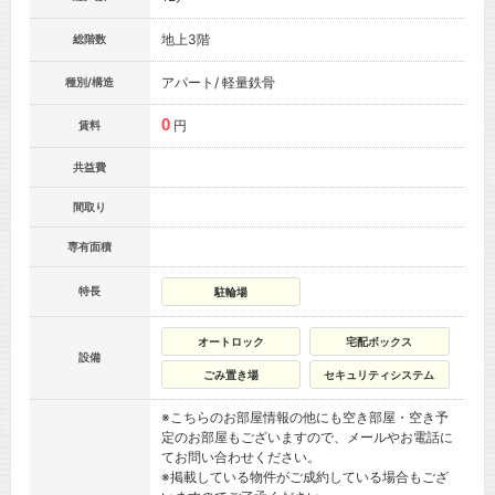
地上3階
総階数
アパート/ 軽量鉄骨
種別/構造
0
円
賃料
共益費
間取り
専有面積
特長
駐輪場
オートロック
宅配ボックス
設備
ごみ置き場
セキュリティシステム
※こちらのお部屋情報の他にも空き部屋・空き予
定のお部屋もございますので、メールやお電話に
てお問い合わせください。
※掲載している物件がご成約している場合もござ