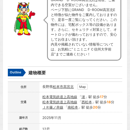
内できる空室がございません。
ページ下部にGRAND D-ROOM高宮北E
と特徴が似た物件をご案内しておりますの
で、是非一度ご覧になってください。この
物件には、宅配ボックス等の設備がありま
す。さらに、セキュリティ対策として、オ
ートロックが備わっておりますので、安心
してお住まい頂けます。
内見や掲載されていない情報等について
は、お気軽に”ミニミニＦＣ信州大学前
店”までご連絡ください！
建物概要
Outline
長野県
松本市
高宮北
Map
住所
松本電気鉄道上高地線
「
渚
」駅 徒歩
17
分
松本電気鉄道上高地線
「
西松本
」駅 徒歩
18
分
交通
ＪＲ篠ノ井線
「
南松本
」駅 徒歩
20
分
2025年11月
築年月
12戸
総戸数