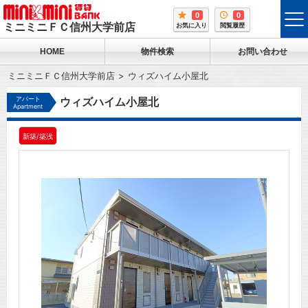
0
0
tog
ミニミニＦＣ信州大学前店
お気に入り
閲覧履歴
me
HOME
物件検索
お問い合わせ
ミニミニＦＣ信州大学前店
ウィズハイム小屋北
アパート
ウィズハイム小屋北
Apartment
新築/築浅