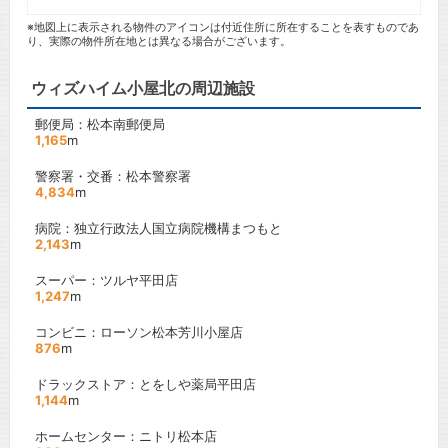
※地図上に表示される物件のアイコンは付近住所に所在することを表すものであ
り、実際の物件所在地とは異なる場合がございます。
ウィズハイム小屋北の周辺施設
郵便局：松本南郵便局
1,165
m
警察署・交番：松本警察署
4,834
m
病院：独立行政法人国立病院機構まつもと
2,143
m
スーパー：ツルヤ平田店
1,247
m
コンビニ：ローソン松本芳川小屋店
876
m
ドラックストア：とをしや薬局平田店
1,144
m
ホームセンター：ニトリ松本店