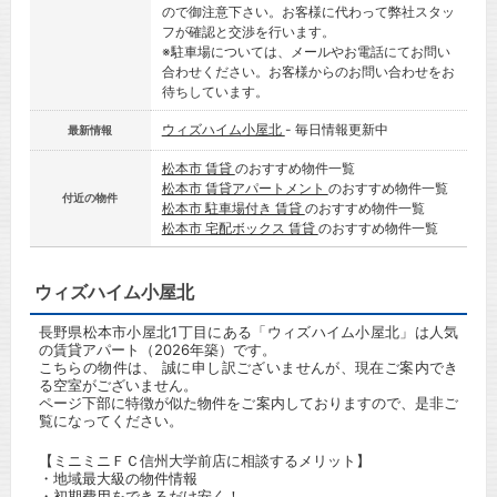
ので御注意下さい。お客様に代わって弊社スタッ
フが確認と交渉を行います。
※駐車場については、メールやお電話にてお問い
合わせください。お客様からのお問い合わせをお
待ちしています。
ウィズハイム小屋北
- 毎日情報更新中
最新情報
松本市 賃貸
のおすすめ物件一覧
松本市 賃貸アパートメント
のおすすめ物件一覧
付近の物件
松本市 駐車場付き 賃貸
のおすすめ物件一覧
松本市 宅配ボックス 賃貸
のおすすめ物件一覧
ウィズハイム小屋北
長野県松本市小屋北1丁目にある「ウィズハイム小屋北」は人気
の賃貸アパート（2026年築）です。
こちらの物件は、 誠に申し訳ございませんが、現在ご案内でき
る空室がございません。
ページ下部に特徴が似た物件をご案内しておりますので、是非ご
覧になってください。
【ミニミニＦＣ信州大学前店に相談するメリット】
・地域最大級の物件情報
・初期費用をできるだけ安く！