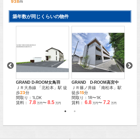
938
m
築年数が同じくらいの物件
GRAND D-ROOM女鳥羽
GRAND D-ROOM高宮中
GRAN
線
「
大
ＪＲ大糸線
「
北松本
」駅 徒
ＪＲ篠ノ井線
「
南松本
」駅
ＪＲ中
歩
23
分
徒歩
15
分
歩
41
間取り：1LDK
間取り：1R〜1K
間取り
.5
7.8
8.5
6.8
7.2
賃料：
〜
賃料：
〜
賃料：
万円
万円
万円
万円
万円