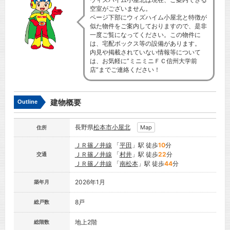
空室がございません。
ページ下部にウィズハイム小屋北と特徴が
似た物件をご案内しておりますので、是非
一度ご覧になってください。この物件に
は、宅配ボックス等の設備があります。
内見や掲載されていない情報等について
は、お気軽に”ミニミニＦＣ信州大学前
店”までご連絡ください！
建物概要
Outline
長野県
松本市
小屋北
Map
住所
ＪＲ篠ノ井線
「
平田
」駅 徒歩
10
分
ＪＲ篠ノ井線
「
村井
」駅 徒歩
22
分
交通
ＪＲ篠ノ井線
「
南松本
」駅 徒歩
44
分
2026年1月
築年月
8戸
総戸数
地上2階
総階数