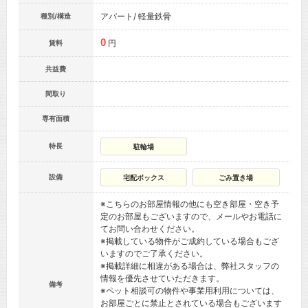
アパート/ 軽量鉄骨
種別/構造
0
円
賃料
共益費
間取り
専有面積
特長
駐輪場
設備
宅配ボックス
ごみ置き場
※こちらのお部屋情報の他にも空き部屋・空き予
定のお部屋もございますので、メールやお電話に
てお問い合わせください。
※掲載している物件がご成約している場合もござ
いますのでご了承ください。
※掲載詳細に相違がある場合は、弊社スタッフの
情報を優先させていただきます。
備考
※ペット相談可の物件や事業用利用については、
お部屋ごとに禁止とされている場合もございます