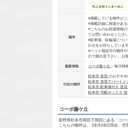
モニタ付インターホン
※掲載している物件が
※掲載詳細に相違があ
※こちらのお部屋情報
てお問い合わせくださ
備考
※駐車場、駐輪場につ
わせをお待ちしていま
※ペット相談可の物件や
ので御注意下さい。お
コーポ藤ケ丘
- 毎日情
最新情報
松本市 賃貸
のおすすめ
松本市 賃貸アパートメ
付近の物件
松本市 駐車場付き 賃
松本市 宅配ボックス 
コーポ藤ケ丘
長野県松本市岡田下岡田にある「コーポ
こちらの物件は、 08月08日現在、空