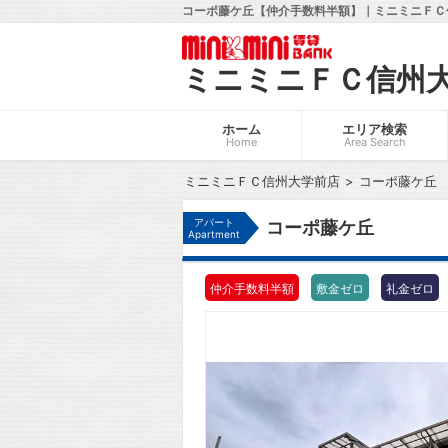
コーポ藤ケ丘【仲介手数料半額】｜ミニミニＦＣ
ミニミニＦＣ信州
ホーム
エリア検索
Home
Area Search
ミニミニＦＣ信州大学前店
コーポ藤ケ丘
アパート
コーポ藤ケ丘
Apartment
仲介手数料半額
敷金ゼロ
礼金ゼロ