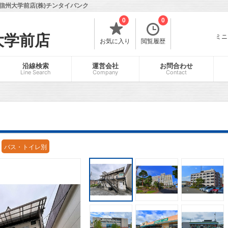
信州大学前店(株)チンタイバンク
0
0
大学前店
ミニ
お気に入り
閲覧履歴
沿線検索
運営会社
お問合わせ
Line Search
Company
Contact
バス・トイレ別