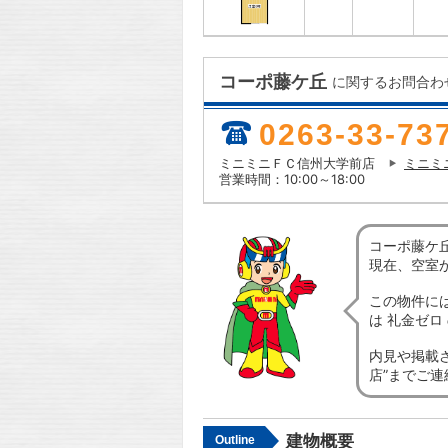
コーポ藤ケ丘
に関するお問合わ
0263-33-73
ミニミニＦＣ信州大学前店
ミニミ
営業時間：10:00～18:00
コーポ藤ケ
現在、空室
この物件に
は 礼金ゼ
内見や掲載
店”までご
建物概要
Outline