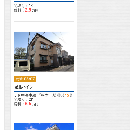
間取り：1K
2.9
賃料：
万円
2
更新 08/07
城北ハイツ
ＪＲ中央本線
「
松本
」駅 徒歩
15
分
間取り：2K
6.5
賃料：
万円