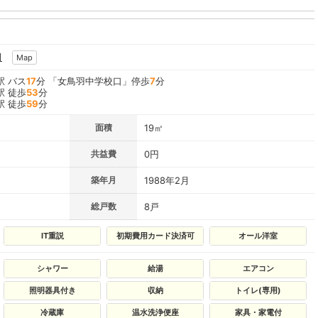
田
Map
駅 バス
17
分 「女鳥羽中学校口」停歩
7
分
駅 徒歩
53
分
駅 徒歩
59
分
面積
19㎡
共益費
0円
築年月
1988年2月
総戸数
8戸
IT重説
初期費用カード決済可
オール洋室
シャワー
給湯
エアコン
照明器具付き
収納
トイレ(専用)
冷蔵庫
温水洗浄便座
家具・家電付