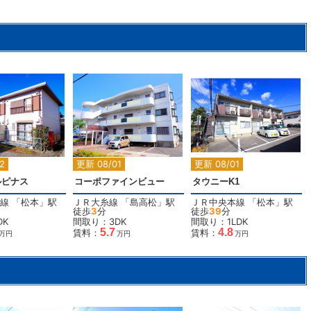
2
2
2
2
更新 08/01
更新 08/01
ルピナス
コーポファインビュー
タウニーK1
線
「
松本
」駅
ＪＲ大糸線
「
島高松
」駅
ＪＲ中央本線
「
松本
」駅
徒歩
3
分
徒歩
39
分
DK
間取り：3DK
間取り：1LDK
5.7
4.8
賃料：
賃料：
万円
万円
万円