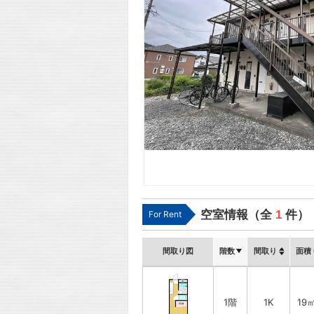
空室情報（全
1
件）
For Rent
間取り図
階数
間取り
面積
1階
1K
19