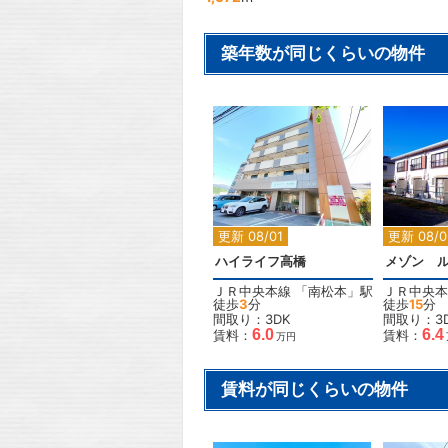
築年数が同じくらいの物件
2
更新 08/01
更新 08/0
ハイライフ高橋
メゾン 
ＪＲ中央本線
「
南松本
」駅
ＪＲ中央本
徒歩
3
分
徒歩
15
分
間取り：3DK
間取り：3
6.0
6.4
賃料：
賃料：
万円
賃料が同じくらいの物件