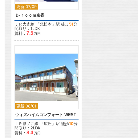
更新 07/09
Ｄ-ｒｏｏｍ京香
ＪＲ大糸線
「
北松本
」駅 徒歩
51
分
間取り：1LDK
7.5
賃料：
万円
2
更新 08/01
ウィズハイムコンフォート WEST
ＪＲ篠ノ井線
「
広丘
」駅 徒歩
10
分
間取り：2LDK
8.4
賃料：
万円