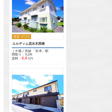
2
更新 07/22
エルディム花水木西棟
ＪＲ篠ノ井線
「
松本
」駅
間取り：1LDK
4.4
賃料：
万円
2