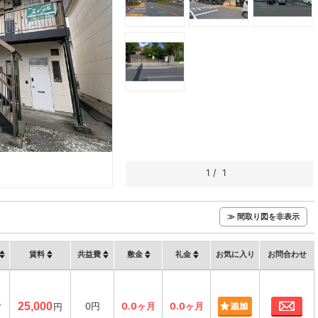
1
/
1
≫ 間取り図を非表示
賃料
共益費
敷金
礼金
お気に入り
お問合わせ
お
㎡
25,000
0円
0.0ヶ月
0.0ヶ月
円