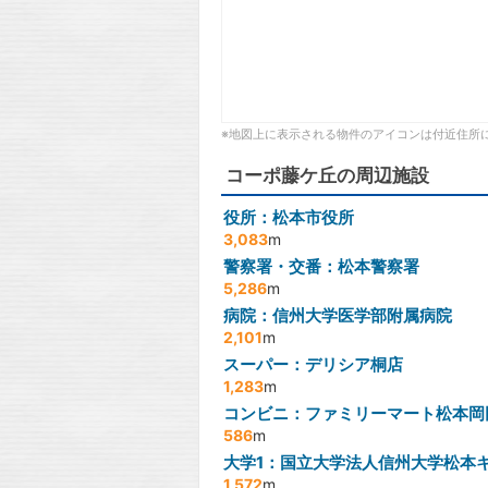
※地図上に表示される物件のアイコンは付近住所
コーポ藤ケ丘の周辺施設
役所：松本市役所
3,083
m
警察署・交番：松本警察署
5,286
m
病院：信州大学医学部附属病院
2,101
m
スーパー：デリシア桐店
1,283
m
コンビニ：ファミリーマート松本岡
586
m
大学1：国立大学法人信州大学松本
1,572
m