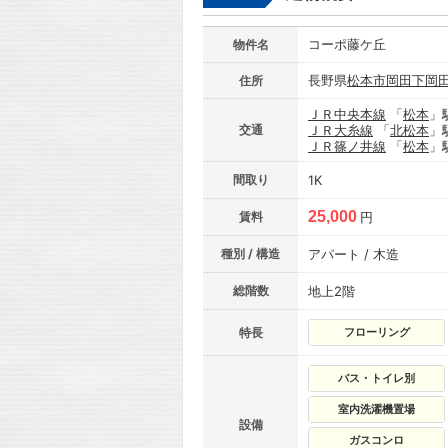
コーポ藤ケ丘
物件名
長野県
松本市
岡田下岡
住所
ＪＲ中央本線
「
松本
」
交通
ＪＲ大糸線
「
北松本
」
ＪＲ篠ノ井線
「
松本
」
間取り
1K
25,000
賃料
円
種別 / 構造
アパート / 木造
総階数
地上2階
特長
フローリング
バス・トイレ別
室内洗濯機置場
設備
ガスコンロ