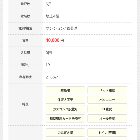
6戸
総戸数
地上4階
総階数
マンション/ 鉄骨造
種別/構造
40,000
円
賃料
0円
共益費
1R
間取り
21.86㎡
専有面積
駐輪場
ペット相談
保証人不要
バルコニー
特長
ガスコンロ設置可
IT重説
初期費用カード決済可
オール洋室
ごみ置き場
トイレ(専用)