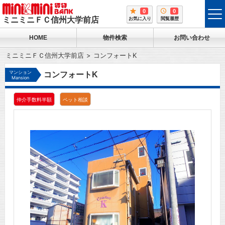
0
0
tog
ミニミニＦＣ信州大学前店
お気に入り
閲覧履歴
me
HOME
物件検索
お問い合わせ
ミニミニＦＣ信州大学前店
コンフォートK
マンション
コンフォートK
Mansion
仲介手数料半額
ペット相談