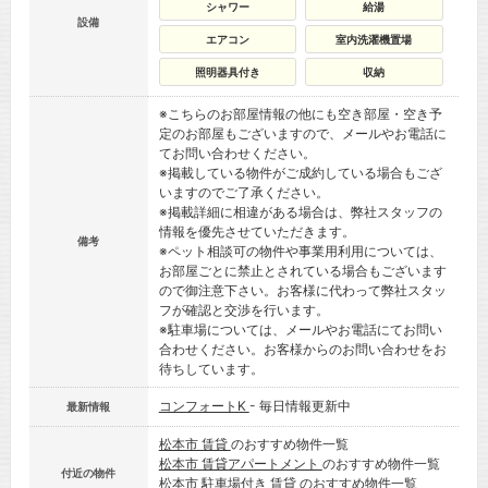
シャワー
給湯
設備
エアコン
室内洗濯機置場
照明器具付き
収納
※こちらのお部屋情報の他にも空き部屋・空き予
定のお部屋もございますので、メールやお電話に
てお問い合わせください。
※掲載している物件がご成約している場合もござ
いますのでご了承ください。
※掲載詳細に相違がある場合は、弊社スタッフの
情報を優先させていただきます。
備考
※ペット相談可の物件や事業用利用については、
お部屋ごとに禁止とされている場合もございます
ので御注意下さい。お客様に代わって弊社スタッ
フが確認と交渉を行います。
※駐車場については、メールやお電話にてお問い
合わせください。お客様からのお問い合わせをお
待ちしています。
コンフォートK
- 毎日情報更新中
最新情報
松本市 賃貸
のおすすめ物件一覧
松本市 賃貸アパートメント
のおすすめ物件一覧
付近の物件
松本市 駐車場付き 賃貸
のおすすめ物件一覧