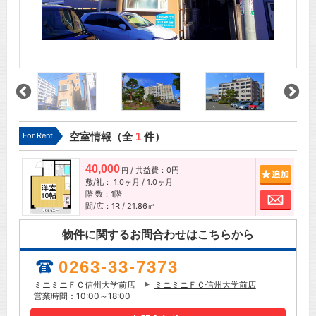
For Rent
空室情報（全
1
件）
40,000
/ 共益費：0円
追加
円
敷/礼：
1.0ヶ月
/
1.0ヶ月
階 数：1階
お問
間/広：1R / 21.86㎡
物件に関するお問合わせはこちらから
0263-33-7373
ミニミニＦＣ信州大学前店
ミニミニＦＣ信州大学前店
営業時間：10:00～18:00