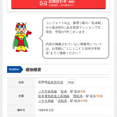
コンフォートKは、最寄り駅の「松本駅」
から徒歩8分にある賃貸マンションです。
現在、空室が1件ございます。
内見や掲載されていない情報等について
は、お気軽に”ミニミニＦＣ信州大学前
店”までご連絡ください！
建物概要
Outline
長野県
松本市
中央
Map
住所
ＪＲ中央本線
「
松本
」駅 徒歩
8
分
松本電気鉄道上高地線
「
西松本
」駅 徒歩
16
分
交通
ＪＲ大糸線
「
北松本
」駅 徒歩
20
分
1994年3月
築年月