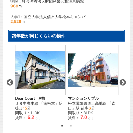
病院：社会医療法人財団慈泉会相澤東病院
969
m
大学1：国立大学法人信州大学松本キャンパ
2,526
m
築年数が同じくらいの物件
Dear Court A棟
マンションリプル
フォレ
」駅
ＪＲ中央本線
「
南松本
」駅
松本電気鉄道上高地線
「
森
ＪＲ篠
徒歩
15
分
口
」駅 徒歩
6
分
間取り
間取り：1LDK
間取り：3LDK
賃料：
6.2
7.0
賃料：
賃料：
万円
万円