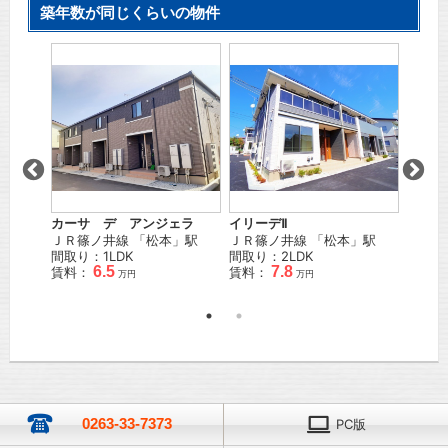
築年数が同じくらいの物件
カーサ デ アンジェラ
イリーデⅡ
レジデ
」駅
ＪＲ篠ノ井線
「
松本
」駅
ＪＲ篠ノ井線
「
松本
」駅
ＪＲ大
間取り：1LDK
間取り：2LDK
歩
29
6.5
7.8
賃料：
賃料：
間取り
万円
万円
賃料：
0263-33-7373
PC版