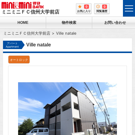
0
0
tog
ミニミニＦＣ信州大学前店
お気に入り
閲覧履歴
me
HOME
物件検索
お問い合わせ
ミニミニＦＣ信州大学前店
Ville natale
アパート
Ville natale
Apartment
オートロック