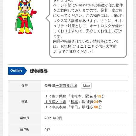
ページ下部にVille nataleと特徴が似た物件
をご案内しておりますので、是非一度ご覧
になってください。この物件には、宅配ボ
ックス等の設備があります。さらに、セキ
ュリティ対策として、オートロックが備わ
っておりますので、安心してお住まい頂け
ます。
内見や掲載されていない情報等について
は、お気軽に”ミニミニＦＣ信州大学前
店”までご連絡ください！
建物概要
Outline
長野県
松本市
井川城
Map
住所
ＪＲ篠ノ井線
「
南松本
」駅 徒歩
13
分
ＪＲ篠ノ井線
「
松本
」駅 徒歩
24
分
交通
ＪＲ中央本線
「
平田
」駅 徒歩
48
分
2021年9月
築年月
9戸
総戸数