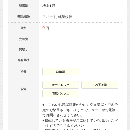
地上3階
総階数
アパート/ 軽量鉄骨
種別/構造
0
円
賃料
共益費
間取り
専有面積
特長
駐輪場
オートロック
ごみ置き場
設備
宅配ボックス
※こちらのお部屋情報の他にも空き部屋・空き予
定のお部屋もございますので、メールやお電話に
てお問い合わせください。
※掲載している物件がご成約している場合もござ
いますのでご了承ください。