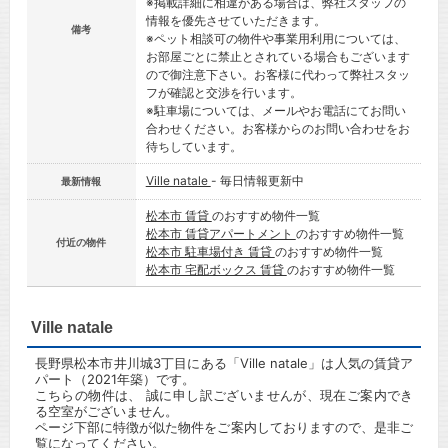
※掲載詳細に相違がある場合は、弊社スタッフの
情報を優先させていただきます。
備考
※ペット相談可の物件や事業用利用については、
お部屋ごとに禁止とされている場合もございます
ので御注意下さい。お客様に代わって弊社スタッ
フが確認と交渉を行います。
※駐車場については、メールやお電話にてお問い
合わせください。お客様からのお問い合わせをお
待ちしています。
Ville natale
- 毎日情報更新中
最新情報
松本市 賃貸
のおすすめ物件一覧
松本市 賃貸アパートメント
のおすすめ物件一覧
付近の物件
松本市 駐車場付き 賃貸
のおすすめ物件一覧
松本市 宅配ボックス 賃貸
のおすすめ物件一覧
Ville natale
長野県松本市井川城3丁目にある「Ville natale」は人気の賃貸ア
パート（2021年築）です。
こちらの物件は、 誠に申し訳ございませんが、現在ご案内でき
る空室がございません。
ページ下部に特徴が似た物件をご案内しておりますので、是非ご
覧になってください。