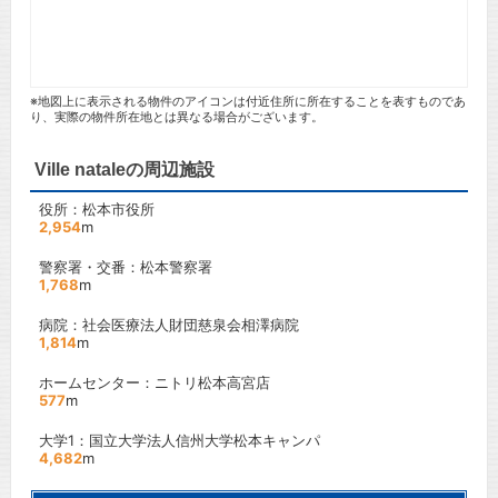
※地図上に表示される物件のアイコンは付近住所に所在することを表すものであ
り、実際の物件所在地とは異なる場合がございます。
Ville nataleの周辺施設
役所：松本市役所
2,954
m
警察署・交番：松本警察署
1,768
m
病院：社会医療法人財団慈泉会相澤病院
1,814
m
ホームセンター：ニトリ松本高宮店
577
m
大学1：国立大学法人信州大学松本キャンパ
4,682
m