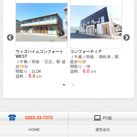
大西 A
ウィズハイムコンフォート
コンフォーティア
コンフ
WEST
ＪＲ篠ノ井線
「
南松本
」駅
松本電
」駅
ＪＲ篠ノ井線
「
広丘
」駅 徒
徒歩
12
分
「
渚
」
歩
10
分
間取り：1R
間取り
6.0
間取り：2LDK
賃料：
賃料：
万円
8.4
賃料：
万円
0263-33-7373
PC版
HOME
運営会社