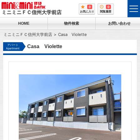
0
0
tog
ミニミニＦＣ信州大学前店
お気に入り
閲覧履歴
me
HOME
物件検索
お問い合わせ
ミニミニＦＣ信州大学前店
Casa Violette
アパート
Casa Violette
Apartment