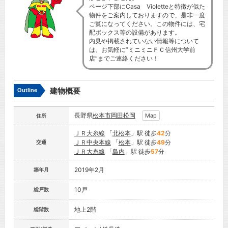
ページ下部にCasa Violetteと特徴が似た
物件をご案内しておりますので、是非一度
ご覧になってください。この物件には、宅
配ボックス等の設備があります。
内見や掲載されていない情報等について
は、お気軽に”ミニミニＦＣ信州大学前
店”までご連絡ください！
建物概要
Outline
長野県
松本市
岡田松岡
Map
住所
ＪＲ大糸線
「
北松本
」駅 徒歩
42
分
ＪＲ中央本線
「
松本
」駅 徒歩
49
分
交通
ＪＲ大糸線
「
島内
」駅 徒歩
57
分
2019年2月
築年月
10戸
総戸数
地上2階
総階数