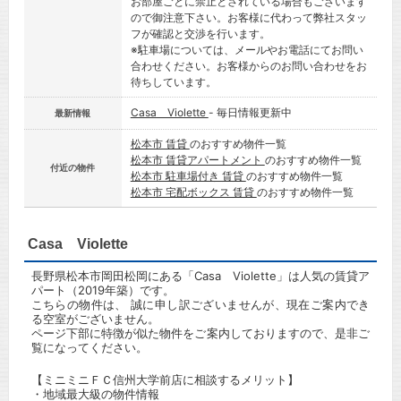
お部屋ごとに禁止とされている場合もございます
ので御注意下さい。お客様に代わって弊社スタッ
フが確認と交渉を行います。
※駐車場については、メールやお電話にてお問い
合わせください。お客様からのお問い合わせをお
待ちしています。
Casa Violette
- 毎日情報更新中
最新情報
松本市 賃貸
のおすすめ物件一覧
松本市 賃貸アパートメント
のおすすめ物件一覧
付近の物件
松本市 駐車場付き 賃貸
のおすすめ物件一覧
松本市 宅配ボックス 賃貸
のおすすめ物件一覧
Casa Violette
長野県松本市岡田松岡にある「Casa Violette」は人気の賃貸ア
パート（2019年築）です。
こちらの物件は、 誠に申し訳ございませんが、現在ご案内でき
る空室がございません。
ページ下部に特徴が似た物件をご案内しておりますので、是非ご
覧になってください。
【ミニミニＦＣ信州大学前店に相談するメリット】
・地域最大級の物件情報