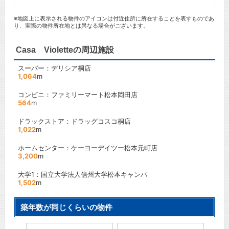
※地図上に表示される物件のアイコンは付近住所に所在することを表すものであ
り、実際の物件所在地とは異なる場合がございます。
Casa Violetteの周辺施設
スーパー：デリシア桐店
1,064
m
コンビニ：ファミリーマート松本岡田店
564
m
ドラックストア：ドラッグコスコ桐店
1,022
m
ホームセンター：ケーヨーデイツー松本元町店
3,200
m
大学1：国立大学法人信州大学松本キャンパ
1,502
m
築年数が同じくらいの物件