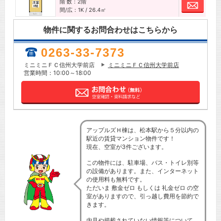
階 数：2階
お問
間/広：1K / 26.4㎡
物件に関するお問合わせはこちらから
0263-33-7373
ミニミニＦＣ信州大学前店
ミニミニＦＣ信州大学前店
営業時間：10:00～18:00
アップルズＨ棟は、松本駅から５分以内の
駅近の賃貸マンション物件です！
現在、空室が3件ございます。
この物件には、駐車場、バス・トイレ別等
の設備があります。また、インターネット
の使用料も無料です。
ただいま 敷金ゼロ もしくは 礼金ゼロ の空
室がありますので、引っ越し費用を節約で
きます。
内見や掲載されていない情報等について