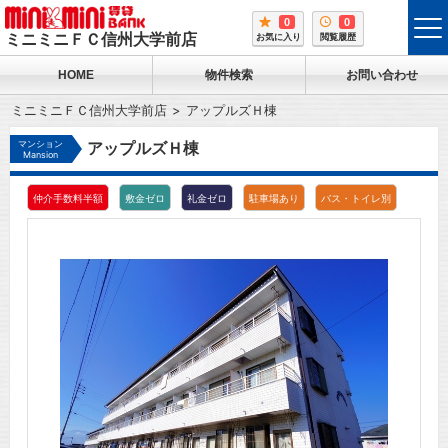
0
0
tog
ミニミニＦＣ信州大学前店
お気に入り
閲覧履歴
me
HOME
物件検索
お問い合わせ
ミニミニＦＣ信州大学前店
アップルズＨ棟
マンション
アップルズＨ棟
Mansion
仲介手数料半額
敷金ゼロ
礼金ゼロ
駐車場あり
バス・トイレ別