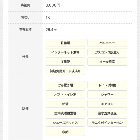
3,000円
共益費
1K
間取り
26.4㎡
専有面積
駐輪場
バルコニー
インターネット無料
ガスコンロ設置可
特長
IT重説
オール洋室
初期費用カード決済可
ごみ置き場
トイレ(専用)
バス・トイレ別
シャワー
給湯
エアコン
設備
室内洗濯機置場
温水洗浄便座
シューズボックス
モニタ付インターホン
収納