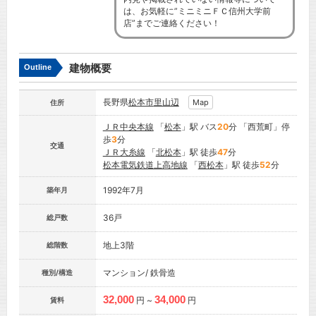
は、お気軽に”ミニミニＦＣ信州大学前
店”までご連絡ください！
建物概要
Outline
長野県
松本市
里山辺
Map
住所
ＪＲ中央本線
「
松本
」駅 バス
20
分 「西荒町」停
歩
3
分
交通
ＪＲ大糸線
「
北松本
」駅 徒歩
47
分
松本電気鉄道上高地線
「
西松本
」駅 徒歩
52
分
1992年7月
築年月
36戸
総戸数
地上3階
総階数
マンション/ 鉄骨造
種別/構造
32,000
34,000
円 ~
円
賃料