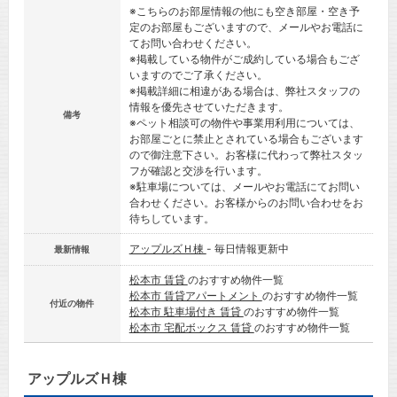
※こちらのお部屋情報の他にも空き部屋・空き予
定のお部屋もございますので、メールやお電話に
てお問い合わせください。
※掲載している物件がご成約している場合もござ
いますのでご了承ください。
※掲載詳細に相違がある場合は、弊社スタッフの
情報を優先させていただきます。
備考
※ペット相談可の物件や事業用利用については、
お部屋ごとに禁止とされている場合もございます
ので御注意下さい。お客様に代わって弊社スタッ
フが確認と交渉を行います。
※駐車場については、メールやお電話にてお問い
合わせください。お客様からのお問い合わせをお
待ちしています。
アップルズＨ棟
- 毎日情報更新中
最新情報
松本市 賃貸
のおすすめ物件一覧
松本市 賃貸アパートメント
のおすすめ物件一覧
付近の物件
松本市 駐車場付き 賃貸
のおすすめ物件一覧
松本市 宅配ボックス 賃貸
のおすすめ物件一覧
アップルズＨ棟