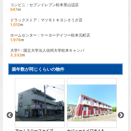
コンビニ：セブンイレブン松本里山辺店
547
m
ドラックストア：マツモトキヨシそうざ店
1,012
m
ホームセンター：ケーヨーデイツー松本元町店
1,976
m
大学1：国立大学法人信州大学松本キャンパ
3,332
m
築年数が同じくらいの物件
コーポ
」駅
ＪＲ中
間取り
賃料：
アームスリーファイブ
セジュールイワモトA