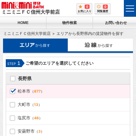
0
0
tog
ミニミニＦＣ信州大学前店
お気に入り
閲覧履歴
me
HOME
物件検索
お問い合わせ
ミニミニＦＣ信州大学前店
エリアから長野県内の賃貸物件を探す
1
ご希望のエリアを選択してください
STEP
長野県
松本市
（
877
）
大町市
（
13
）
塩尻市
（
46
）
安曇野市
（
3
）