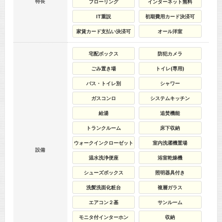
特長
フローリング
インターネット無料
IT重説
初期費用カード決済可
家賃カード支払い決済可
オール洋室
宅配ボックス
防犯カメラ
ごみ置き場
トイレ(専用)
バス・トイレ別
シャワー
ガスコンロ
システムキッチン
給湯
追焚機能
トランクルーム
床下収納
ウォークインクローゼット
室内洗濯機置場
設備
温水洗浄便座
浴室乾燥機
シューズボックス
照明器具付き
洗髪洗面化粧台
複層ガラス
エアコン２基
サンルーム
モニタ付インターホン
収納