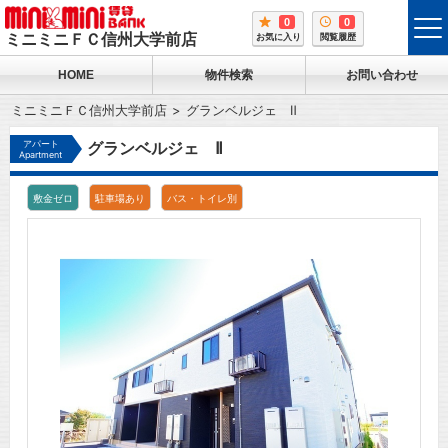
0
0
tog
ミニミニＦＣ信州大学前店
お気に入り
閲覧履歴
me
HOME
物件検索
お問い合わせ
ミニミニＦＣ信州大学前店
グランベルジェ Ⅱ
アパート
グランベルジェ Ⅱ
Apartment
敷金ゼロ
駐車場あり
バス・トイレ別