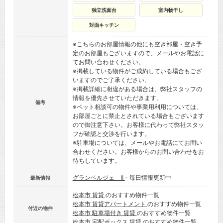
独立洗面台
室内物干し
対面キッチン
※こちらのお部屋情報の他にも空き部屋・空き予
定のお部屋もございますので、メールやお電話に
てお問い合わせください。
※掲載している物件がご成約している場合もござ
いますのでご了承ください。
※掲載詳細に相違がある場合は、弊社スタッフの
情報を優先させていただきます。
備考
※ペット相談可の物件や事業用利用については、
お部屋ごとに禁止とされている場合もございます
ので御注意下さい。お客様に代わって弊社スタッ
フが確認と交渉を行います。
※駐車場については、メールやお電話にてお問い
合わせください。お客様からのお問い合わせをお
待ちしています。
グランベルジェ Ⅱ
- 毎日情報更新中
最新情報
松本市 賃貸
のおすすめ物件一覧
松本市 賃貸アパートメント
のおすすめ物件一覧
付近の物件
松本市 駐車場付き 賃貸
のおすすめ物件一覧
松本市 宅配ボックス 賃貸
のおすすめ物件一覧