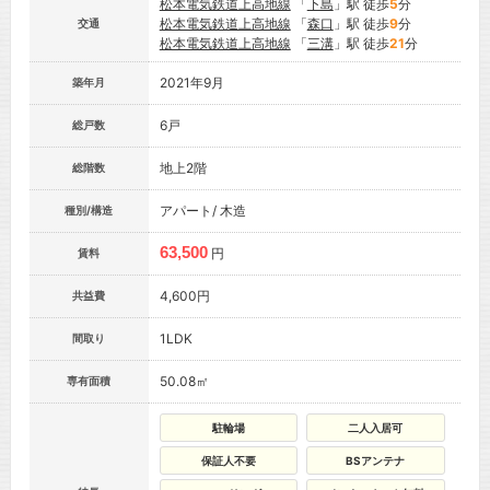
松本電気鉄道上高地線
「
下島
」駅 徒歩
5
分
松本電気鉄道上高地線
「
森口
」駅 徒歩
9
分
交通
松本電気鉄道上高地線
「
三溝
」駅 徒歩
21
分
2021年9月
築年月
6戸
総戸数
地上2階
総階数
アパート/ 木造
種別/構造
63,500
円
賃料
4,600円
共益費
1LDK
間取り
50.08㎡
専有面積
駐輪場
二人入居可
保証人不要
BSアンテナ