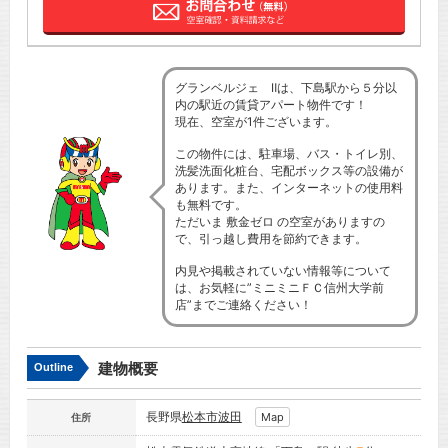
グランベルジェ Ⅱは、下島駅から５分以
内の駅近の賃貸アパート物件です！
現在、空室が1件ございます。
この物件には、駐車場、バス・トイレ別、
洗髪洗面化粧台、宅配ボックス等の設備が
あります。また、インターネットの使用料
も無料です。
ただいま 敷金ゼロ の空室がありますの
で、引っ越し費用を節約できます。
内見や掲載されていない情報等について
は、お気軽に”ミニミニＦＣ信州大学前
店”までご連絡ください！
建物概要
Outline
長野県
松本市
波田
Map
住所