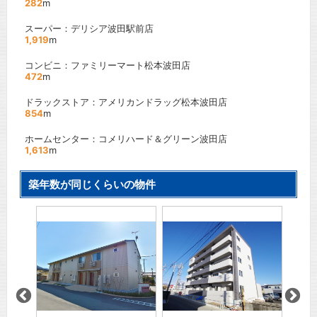
282
m
スーパー：デリシア波田駅前店
1,919
m
コンビニ：ファミリーマート松本波田店
472
m
ドラックストア：アメリカンドラッグ松本波田店
854
m
ホームセンター：コメリハード＆グリーン波田店
1,613
m
築年数が同じくらいの物件
ラン
フォル
松本電
線
「
西
口
」駅
間取り
賃料：