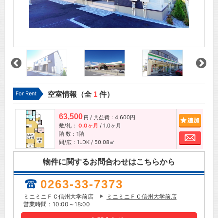
For Rent
空室情報（全
1
件）
63,500
/ 共益費：4,600円
追加
円
敷/礼：
0.0ヶ月
/
1.0ヶ月
階 数：1階
お問
間/広：1LDK / 50.08㎡
物件に関するお問合わせはこちらから
0263-33-7373
ミニミニＦＣ信州大学前店
ミニミニＦＣ信州大学前店
営業時間：10:00～18:00