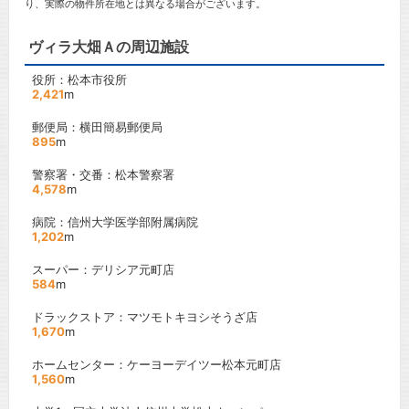
り、実際の物件所在地とは異なる場合がございます。
ヴィラ大畑Ａの周辺施設
役所：松本市役所
2,421
m
郵便局：横田簡易郵便局
895
m
警察署・交番：松本警察署
4,578
m
病院：信州大学医学部附属病院
1,202
m
スーパー：デリシア元町店
584
m
ドラックストア：マツモトキヨシそうざ店
1,670
m
ホームセンター：ケーヨーデイツー松本元町店
1,560
m