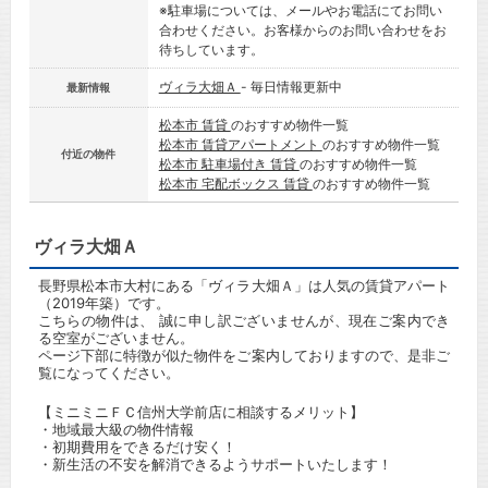
※駐車場については、メールやお電話にてお問い
合わせください。お客様からのお問い合わせをお
待ちしています。
ヴィラ大畑Ａ
- 毎日情報更新中
最新情報
松本市 賃貸
のおすすめ物件一覧
松本市 賃貸アパートメント
のおすすめ物件一覧
付近の物件
松本市 駐車場付き 賃貸
のおすすめ物件一覧
松本市 宅配ボックス 賃貸
のおすすめ物件一覧
ヴィラ大畑Ａ
長野県松本市大村にある「ヴィラ大畑Ａ」は人気の賃貸アパート
（2019年築）です。
こちらの物件は、 誠に申し訳ございませんが、現在ご案内でき
る空室がございません。
ページ下部に特徴が似た物件をご案内しておりますので、是非ご
覧になってください。
【ミニミニＦＣ信州大学前店に相談するメリット】
・地域最大級の物件情報
・初期費用をできるだけ安く！
・新生活の不安を解消できるようサポートいたします！