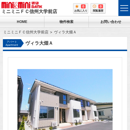
0
0
tog
ミニミニＦＣ信州大学前店
お気に入り
閲覧履歴
me
HOME
物件検索
お問い合わせ
ミニミニＦＣ信州大学前店
ヴィラ大畑Ａ
アパート
ヴィラ大畑Ａ
Apartment