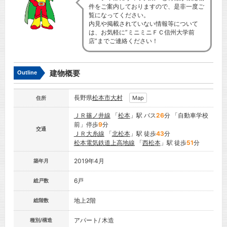
件をご案内しておりますので、是非一度ご
覧になってください。
内見や掲載されていない情報等について
は、お気軽に”ミニミニＦＣ信州大学前
店”までご連絡ください！
建物概要
Outline
長野県
松本市
大村
Map
住所
ＪＲ篠ノ井線
「
松本
」駅 バス
26
分 「自動車学校
前」停歩
9
分
交通
ＪＲ大糸線
「
北松本
」駅 徒歩
43
分
松本電気鉄道上高地線
「
西松本
」駅 徒歩
51
分
2019年4月
築年月
6戸
総戸数
地上2階
総階数
アパート/ 木造
種別/構造