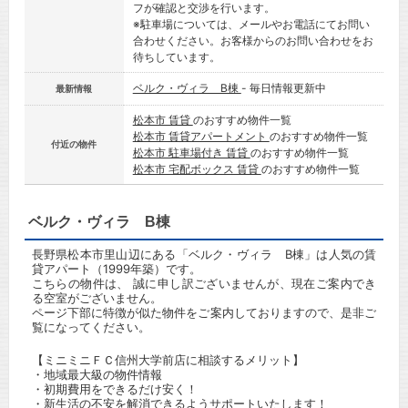
フが確認と交渉を行います。
※駐車場については、メールやお電話にてお問い
合わせください。お客様からのお問い合わせをお
待ちしています。
ベルク・ヴィラ B棟
- 毎日情報更新中
最新情報
松本市 賃貸
のおすすめ物件一覧
松本市 賃貸アパートメント
のおすすめ物件一覧
付近の物件
松本市 駐車場付き 賃貸
のおすすめ物件一覧
松本市 宅配ボックス 賃貸
のおすすめ物件一覧
ベルク・ヴィラ B棟
長野県松本市里山辺にある「ベルク・ヴィラ B棟」は人気の賃
貸アパート（1999年築）です。
こちらの物件は、 誠に申し訳ございませんが、現在ご案内でき
る空室がございません。
ページ下部に特徴が似た物件をご案内しておりますので、是非ご
覧になってください。
【ミニミニＦＣ信州大学前店に相談するメリット】
・地域最大級の物件情報
・初期費用をできるだけ安く！
・新生活の不安を解消できるようサポートいたします！