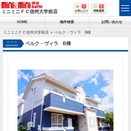
0
0
tog
ミニミニＦＣ信州大学前店
お気に入り
閲覧履歴
me
HOME
物件検索
お問い合わせ
ミニミニＦＣ信州大学前店
ベルク・ヴィラ B棟
アパート
ベルク・ヴィラ B棟
Apartment