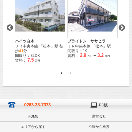
ハイツ白木
ブライトン ササヒラ
メゾ
」駅
ＪＲ中央本線
「
松本
」駅 徒
ＪＲ中央本線
「
松本
」駅
Ｂ棟
歩
41
分
間取り：1K
松本電
2.9
3.2
間取り：3LDK
賃料：
〜
「
渚
」
万円
万円
7.5
賃料：
間取り
万円
賃料：
0263-33-7373
PC版
HOME
運営会社
エリアから探す
沿線から検索