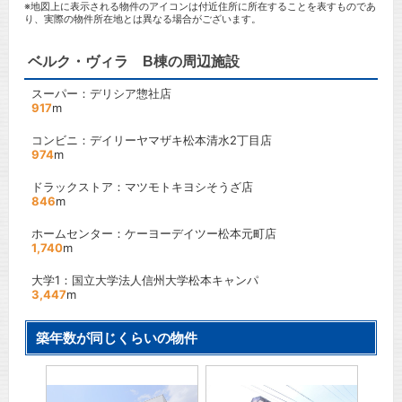
※地図上に表示される物件のアイコンは付近住所に所在することを表すものであ
り、実際の物件所在地とは異なる場合がございます。
ベルク・ヴィラ B棟の周辺施設
スーパー：デリシア惣社店
917
m
コンビニ：デイリーヤマザキ松本清水2丁目店
974
m
ドラックストア：マツモトキヨシそうざ店
846
m
ホームセンター：ケーヨーデイツー松本元町店
1,740
m
大学1：国立大学法人信州大学松本キャンパ
3,447
m
築年数が同じくらいの物件