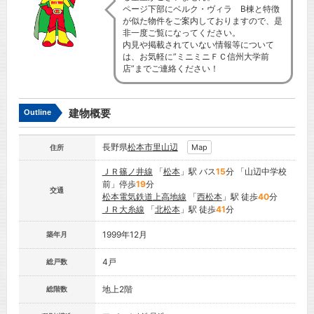
ページ下部にベルク・ヴィラ B棟と特徴
が似た物件をご案内しておりますので、是
非一度ご覧になってください。
内見や掲載されていない情報等について
は、お気軽に”ミニミニＦＣ信州大学前
店”までご連絡ください！
建物概要
Outline
長野県
松本市
里山辺
Map
住所
ＪＲ篠ノ井線
「
松本
」駅 バス
15
分 「山辺中学校
前」停歩
19
分
交通
松本電気鉄道上高地線
「
西松本
」駅 徒歩
40
分
ＪＲ大糸線
「
北松本
」駅 徒歩
41
分
1999年12月
築年月
4戸
総戸数
地上2階
総階数