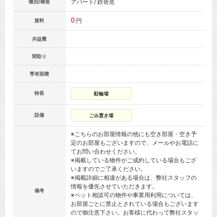
アパート/ 鉄骨造
種別/構造
0
円
賃料
共益費
間取り
専有面積
特長
駐輪場
設備
ごみ置き場
※こちらのお部屋情報の他にも空き部屋・空き予
定のお部屋もございますので、メールやお電話に
てお問い合わせください。
※掲載している物件がご成約している場合もござ
いますのでご了承ください。
※掲載詳細に相違がある場合は、弊社スタッフの
情報を優先させていただきます。
備考
※ペット相談可の物件や事業用利用については、
お部屋ごとに禁止とされている場合もございます
ので御注意下さい。お客様に代わって弊社スタッ