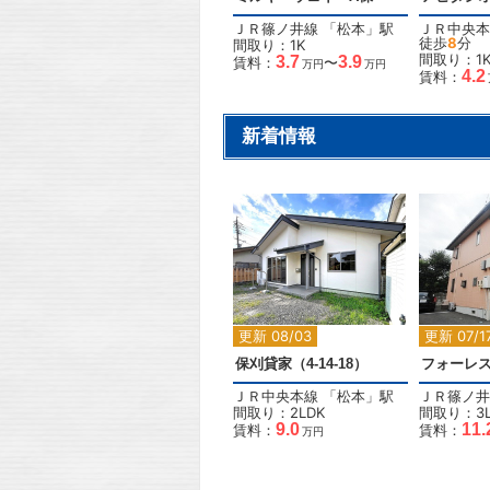
ＪＲ篠ノ井線
「
松本
」駅
ＪＲ中央本
徒歩
8
分
間取り：1K
間取り：1
3.7
3.9
賃料：
〜
万円
万円
4.2
賃料：
新着情報
2
更新 08/03
更新 07/1
保刈貸家（4-14-18）
フォーレ
ＪＲ中央本線
「
松本
」駅
ＪＲ篠ノ井
間取り：2LDK
間取り：3L
9.0
11.
賃料：
賃料：
万円