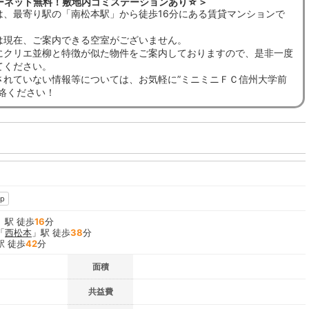
ーネット無料！敷地内ゴミステーションあり☆＞
は、最寄り駅の「南松本駅」から徒歩16分にある賃貸マンションで
は現在、ご案内できる空室がございません。
にクリエ並柳と特徴が似た物件をご案内しておりますので、是非一度
てください。
されていない情報等については、お気軽に”ミニミニＦＣ信州大学前
連絡ください！
p
」駅 徒歩
16
分
「
西松本
」駅 徒歩
38
分
駅 徒歩
42
分
面積
共益費