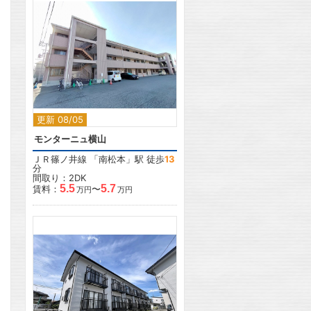
2
更新 08/05
モンターニュ横山
ＪＲ篠ノ井線
「
南松本
」駅 徒歩
13
分
間取り：2DK
5.5
5.7
賃料：
〜
万円
万円
2