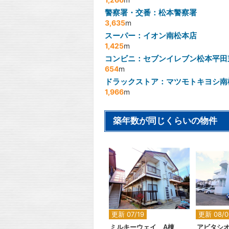
警察署・交番：松本警察署
3,635
m
スーパー：イオン南松本店
1,425
m
コンビニ：セブンイレブン松本平田
654
m
ドラックストア：マツモトキヨシ南
1,966
m
築年数が同じくらいの物件
2
更新 07/19
更新 08/0
ミルキーウェイ A棟
アビタシ