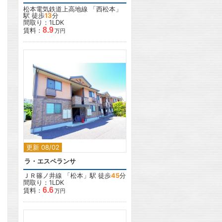
松本電気鉄道上高地線
「
西松本
」
駅 徒歩
13
分
間取り：1LDK
8.9
賃料：
万円
2
更新 08/02
ラ・エスペランサ
ＪＲ篠ノ井線
「
松本
」駅 徒歩
45
分
間取り：1LDK
6.6
賃料：
万円