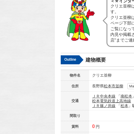
＜☆インタ
クリエ並柳
す。
クリエ並柳
ページ下部
ご覧になっ
内見や掲載
店”までご
建物概要
Outline
クリエ並柳
物件名
長野県
松本市
並柳
住所
Ma
ＪＲ中央本線
「
南松本
交通
松本電気鉄道上高地線
ＪＲ篠ノ井線
「
松本
」
間取り
0
賃料
円