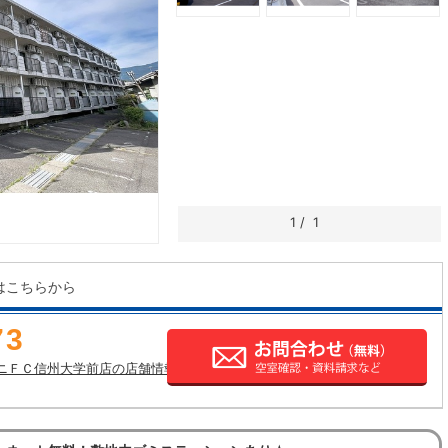
1
/
1
はこちらから
73
ニＦＣ信州大学前店の店舗情報