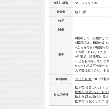
種別 / 構造
マンション / RC
総階数
地上3階
特長
設備
※掲載している物件が
※掲載詳細に相違があ
※こちらのお部屋情報
てお問い合わせくださ
備考
※駐車場、駐輪場につ
わせをお待ちしていま
※ペット相談可の物件や
ので御注意下さい。お
クリエ並柳
- 毎日情報
最新情報
松本市 賃貸
のおすすめ
松本市 賃貸アパートメ
付近の物件
松本市 駐車場付き 賃
松本市 宅配ボックス 