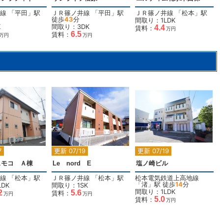
線
「
平田
」駅
ＪＲ篠ノ井線
「
平田
」駅
ＪＲ篠ノ井線
「
松本
」駅
徒歩
43
分
間取り：1LDK
K
間取り：3DK
4.4
賃料：
万円
6.5
賃料：
万円
万円
2
2
2
7
更新 07/19
更新 07/19
スモコ Ａ棟
Le nord E
塩ノ崎ビル
線
「
松本
」駅
ＪＲ篠ノ井線
「
松本
」駅
松本電気鉄道上高地線
「
渚
」駅 徒歩
14
分
DK
間取り：1SK
間取り：1LDK
2
5.6
賃料：
万円
万円
5.0
賃料：
万円