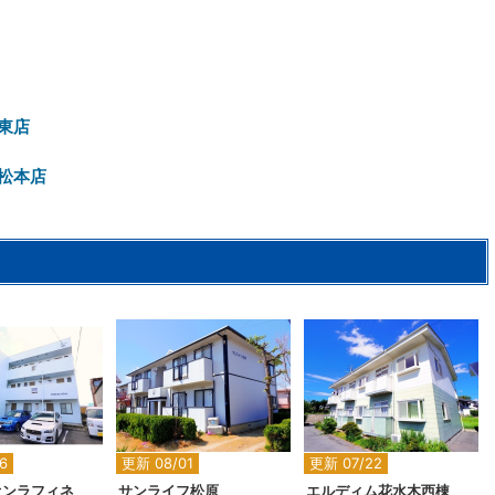
東店
松本店
2
2
2
6
更新 08/01
更新 07/22
オンラフィネ
サンライフ松原
エルディム花水木西棟