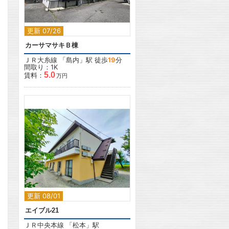
更新 07/26
カーサマサキＢ棟
ＪＲ大糸線
「
島内
」駅 徒歩
19
分
間取り：1K
5.0
賃料：
万円
2
更新 08/01
エイブル21
ＪＲ中央本線
「
松本
」駅