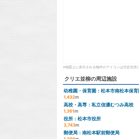
※地図上に表示される物件のアイコンは付近住所
クリエ並柳の周辺施設
幼稚園・保育園：松本市南松本保育
1,432
m
高校・高専：私立信濃むつみ高校
1,361
m
役所：松本市役所
3,743
m
郵便局：南松本駅前郵便局
1,266
m