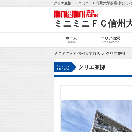
クリエ並柳｜ミニミニＦＣ信州大学前店(株)チン
ミニミニＦＣ信州
ホーム
エリア検索
Home
Area Search
ミニミニＦＣ信州大学前店
クリエ並柳
マンション
クリエ並柳
Mansion