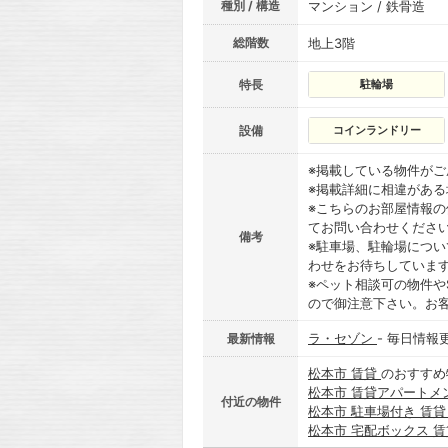
種別 / 構造
マンション / 鉄骨造
総階数
地上3階
特長
駐輪場
設備
コインランドリー
※掲載している物件が
※掲載詳細に相違があ
※こちらのお部屋情報
てお問い合わせくださ
備考
※駐車場、駐輪場につ
わせをお待ちしていま
※ペット相談可の物件や
ので御注意下さい。お
ラ・セゾン
- 毎日情報
最新情報
松本市 賃貸
のおすすめ
松本市 賃貸アパートメ
付近の物件
松本市 駐車場付き 賃
松本市 宅配ボックス 