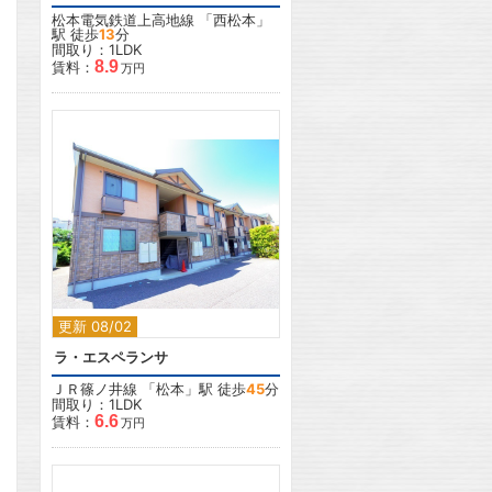
松本電気鉄道上高地線
「
西松本
」
駅 徒歩
13
分
間取り：1LDK
8.9
賃料：
万円
2
更新 08/02
ラ・エスペランサ
ＪＲ篠ノ井線
「
松本
」駅 徒歩
45
分
間取り：1LDK
6.6
賃料：
万円