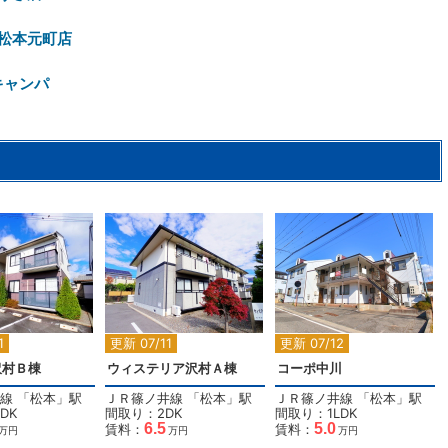
松本元町店
キャンパ
2
2
2
1
更新 07/11
更新 07/12
沢村Ｂ棟
ウィステリア沢村Ａ棟
コーポ中川
線
「
松本
」駅
ＪＲ篠ノ井線
「
松本
」駅
ＪＲ篠ノ井線
「
松本
」駅
DK
間取り：2DK
間取り：1LDK
6.5
5.0
賃料：
賃料：
万円
万円
万円