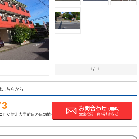
1
/
1
はこちらから
73
ニＦＣ信州大学前店の店舗情報