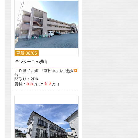
2
更新 08/05
モンターニュ横山
ＪＲ篠ノ井線
「
南松本
」駅 徒歩
13
分
間取り：2DK
5.5
5.7
賃料：
〜
万円
万円
2