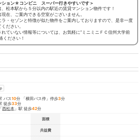
ンション☆コンビニ スーパー行きやすいです＞
は、松本駅から５分以内の駅近の賃貸マンション物件です！
は現在、ご案内できる空室がございません。
にラ・セゾンと特徴が似た物件をご案内しておりますので、是非一度
てください。
されていない情報等については、お気軽に”ミニミニＦＣ信州大学前
連絡ください！
p
駅 バス
10
分 「横田バス停」停歩
3
分
駅 徒歩
33
分
「
西松本
」駅 徒歩
42
分
面積
共益費