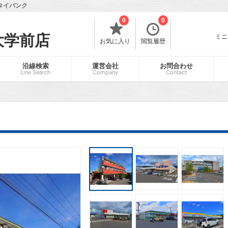
タイバンク
0
0
大学前店
ミニ
お気に入り
閲覧履歴
沿線検索
運営会社
お問合わせ
Line Search
Company
Contact