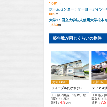
1,081
m
ホームセンター：ケーヨーデイツー
689
m
大学1：国立大学法人信州大学松本
1,580
m
築年数が同じくらいの物件
2
更新 08/01
更新 07/0
フォーブルたかやまC
ディアス
ＪＲ篠ノ井線
「
松本
」駅
ＪＲ篠ノ井
間取り：2DK
間取り：1L
4.9
7.5
賃料：
賃料：
万円