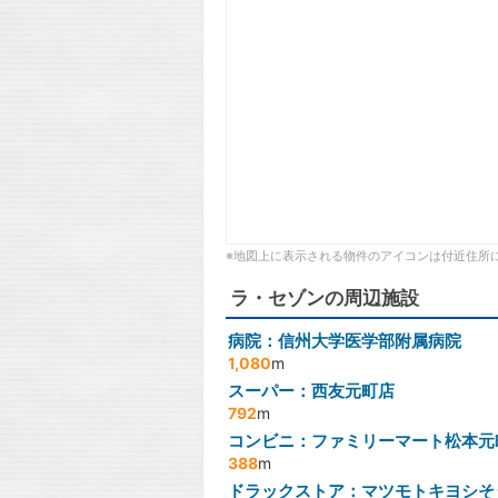
※地図上に表示される物件のアイコンは付近住所
ラ・セゾンの周辺施設
病院：信州大学医学部附属病院
1,080
m
スーパー：西友元町店
792
m
コンビニ：ファミリーマート松本元
388
m
ドラックストア：マツモトキヨシそ