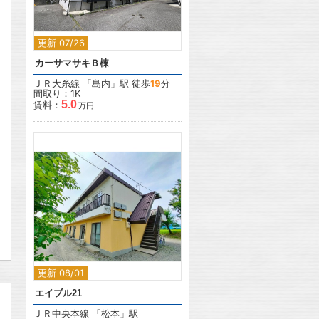
更新 07/26
カーサマサキＢ棟
ＪＲ大糸線
「
島内
」駅 徒歩
19
分
間取り：1K
5.0
賃料：
万円
2
更新 08/01
エイブル21
ＪＲ中央本線
「
松本
」駅