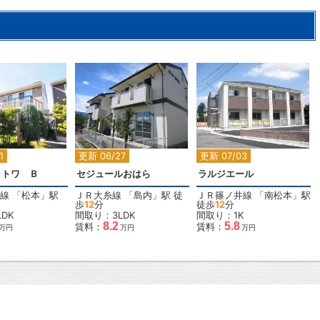
2
2
2
1
更新 06/27
更新 07/03
・トワ Ｂ
セジュールおはら
ラルジエール
線
「
松本
」駅
ＪＲ大糸線
「
島内
」駅 徒
ＪＲ篠ノ井線
「
南松本
」駅
歩
12
分
徒歩
12
分
DK
間取り：3LDK
間取り：1K
8.2
5.8
賃料：
賃料：
万円
万円
万円