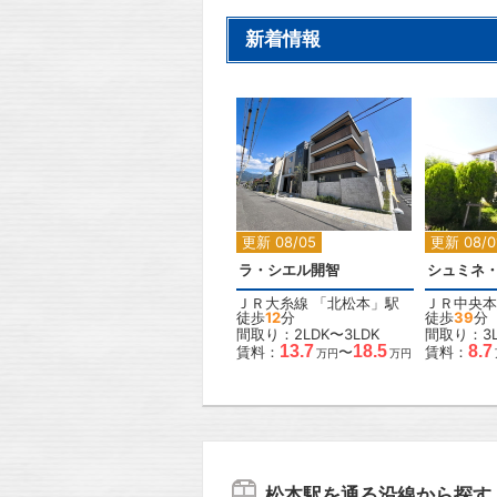
新着情報
2
2
更新 08/05
更新 08/0
ラ・シエル開智
シュミネ
ＪＲ大糸線
「
北松本
」駅
ＪＲ中央本
徒歩
12
分
徒歩
39
分
間取り：2LDK〜3LDK
間取り：3L
13.7
18.5
8.7
賃料：
〜
賃料：
万円
万円
松本駅を通る沿線から探す