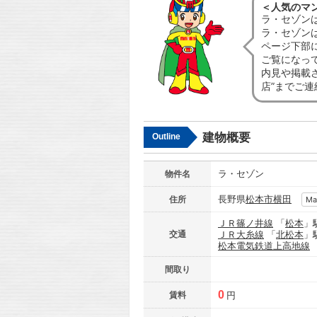
＜人気のマ
ラ・セゾン
ラ・セゾン
ページ下部
ご覧になっ
内見や掲載
店”までご
建物概要
Outline
ラ・セゾン
物件名
長野県
松本市
横田
住所
Ma
ＪＲ篠ノ井線
「
松本
」
交通
ＪＲ大糸線
「
北松本
」
松本電気鉄道上高地線
間取り
0
賃料
円