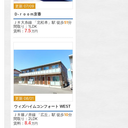
更新 07/09
Ｄ-ｒｏｏｍ京香
ＪＲ大糸線
「
北松本
」駅 徒歩
51
分
間取り：1LDK
7.5
賃料：
万円
2
更新 08/01
ウィズハイムコンフォート WEST
ＪＲ篠ノ井線
「
広丘
」駅 徒歩
10
分
間取り：2LDK
8.4
賃料：
万円