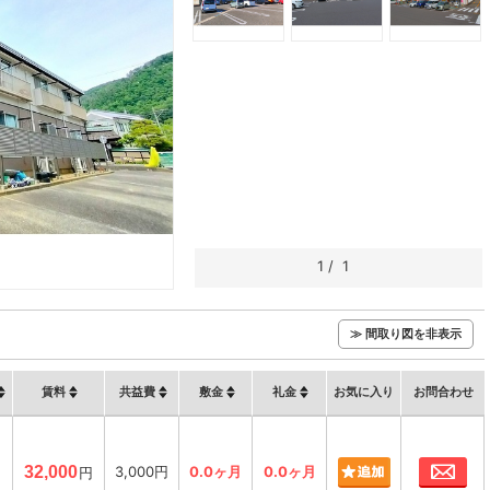
1
/
1
≫ 間取り図を非表示
賃料
共益費
敷金
礼金
お気に入り
お問合わせ
お
㎡
32,000
3,000円
0.0ヶ月
0.0ヶ月
円