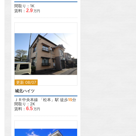
間取り：1K
2.9
賃料：
万円
2
更新 08/07
城北ハイツ
ＪＲ中央本線
「
松本
」駅 徒歩
15
分
間取り：2K
6.5
賃料：
万円