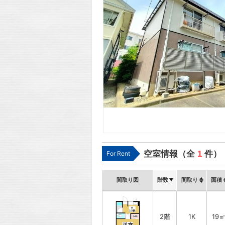
空室情報（全
1
件）
For Rent
間取り図
階数
間取り
面積
2階
1K
19