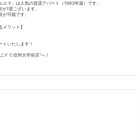
エマ」は人気の賃貸アパート（1983年築）です。
室が1室ございます。
見が可能です。
るメリット】
ートいたします！
ニＦＣ信州大学前店”へ！