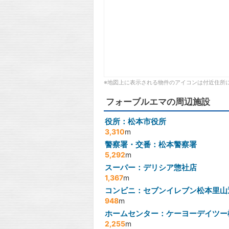
※地図上に表示される物件のアイコンは付近住所
フォーブルエマの周辺施設
役所：松本市役所
3,310
m
警察署・交番：松本警察署
5,292
m
スーパー：デリシア惣社店
1,367
m
コンビニ：セブンイレブン松本里山
948
m
ホームセンター：ケーヨーデイツー
2,255
m