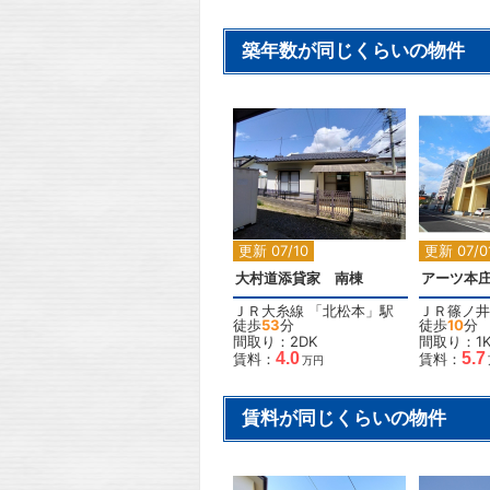
築年数が同じくらいの物件
2
更新 07/10
更新 07/0
大村道添貸家 南棟
アーツ本
ＪＲ大糸線
「
北松本
」駅
ＪＲ篠ノ井
徒歩
53
分
徒歩
10
分
間取り：2DK
間取り：1
4.0
5.7
賃料：
賃料：
万円
賃料が同じくらいの物件