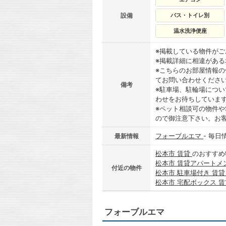
設備
バス・トイレ別
温水洗浄便座
※掲載している物件が
※掲載詳細に相違があ
※こちらのお部屋情報
てお問い合わせくださ
備考
※駐車場、駐輪場につ
わせをお待ちしていま
※ペット相談可の物件や
ので御注意下さい。お
フォーブルエマ
- 毎日
最新情報
松本市 賃貸
のおすすめ
松本市 賃貸アパートメ
付近の物件
松本市 駐車場付き 賃
松本市 宅配ボックス 
フォーブルエマ