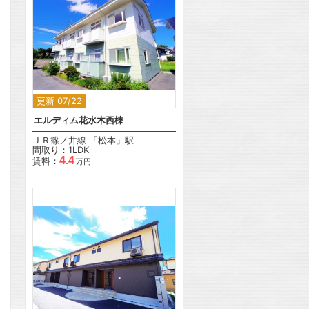
2
更新 07/22
エルディム花水木西棟
ＪＲ篠ノ井線
「
松本
」駅
間取り：1LDK
4.4
賃料：
万円
2