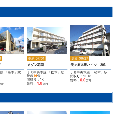
2
2
2
1
更新 07/01
更新 06/27
庄
メゾン花岡
美ヶ原温泉ハイツ 203
線
「
松本
」駅
ＪＲ中央本線
「
松本
」駅
ＪＲ中央本線
「
松本
」駅
徒歩
14
分
間取り：1LDK
K
間取り：1K
6.0
賃料：
万円
4.0
賃料：
万円
万円