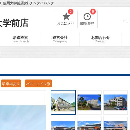
Ｃ信州大学前店(株)チンタイバンク
0
0
大学前店
ミニ
お気に入り
閲覧履歴
沿線検索
運営会社
お問合わせ
Line Search
Company
Contact
マ
駐車場あり
バス・トイレ別