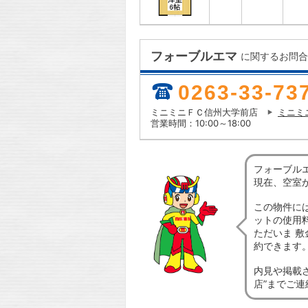
フォーブルエマ
に関するお問合
0263-33-73
ミニミニＦＣ信州大学前店
ミニミ
営業時間：10:00～18:00
フォーブル
現在、空室
この物件に
ットの使用
ただいま 敷
約できます
内見や掲載
店”までご