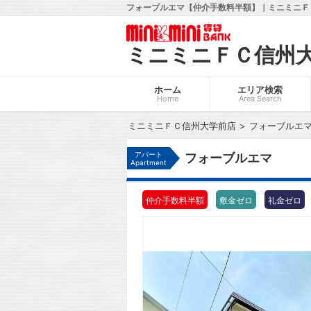
フォーブルエマ【仲介手数料半額】｜ミニミニＦ
ミニミニＦＣ信州
ホーム
エリア検索
Home
Area Search
ミニミニＦＣ信州大学前店
フォーブルエ
アパート
フォーブルエマ
Apartment
仲介手数料半額
敷金ゼロ
礼金ゼロ