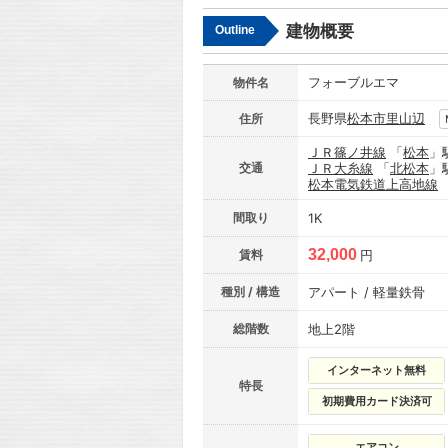
建物概要
Outline
フォーブルエマ
物件名
長野県
松本市
里山辺
住所
ＪＲ篠ノ井線
「
松本
」
交通
ＪＲ大糸線
「
北松本
」
松本電気鉄道上高地線
間取り
1K
32,000
賃料
円
種別 / 構造
アパート / 軽量鉄骨
総階数
地上2階
インターネット無料
特長
初期費用カード決済可
エアコン