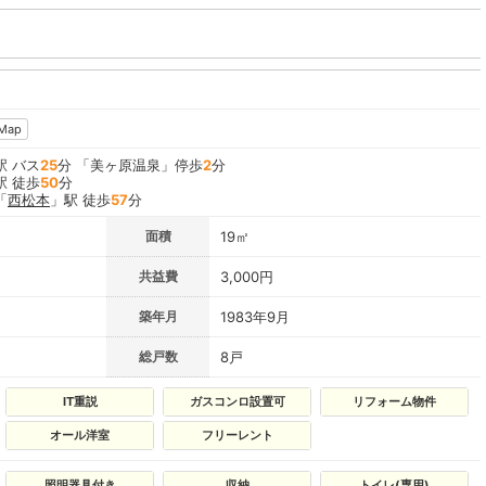
Map
駅 バス
25
分 「美ヶ原温泉」停歩
2
分
駅 徒歩
50
分
「
西松本
」駅 徒歩
57
分
面積
19㎡
共益費
3,000円
築年月
1983年9月
総戸数
8戸
IT重説
ガスコンロ設置可
リフォーム物件
オール洋室
フリーレント
照明器具付き
収納
トイレ(専用)